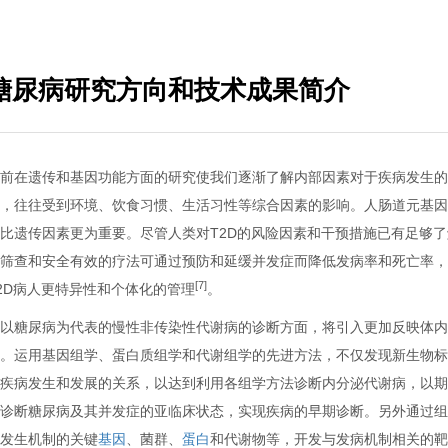
糖尿病研究方向和技术成果简介
目前在遗传和基因功能方面的研究使我们逐渐了解内部因素对于疾病发生
外，往往受到环境、饮食习惯、生活习性等综合因素的影响。人肠道元基
能比遗传因素更为重要。尽管人类对T2D的风险因素和干预措施已有足够
期筛查和安全有效的疗法可通过预防和延缓并发症而降低发病率和死亡率
[7]
2D病人更特异性和个体化的管理
。
在以糖尿病为代表的慢性非传染性代谢病的诊断方面，将引入更加反映体
念。运用基因组学、蛋白质组学和代谢组学的先进方法，不仅发现新生物
与疾病发生和发展的关系，以达到利用各组学方法诊断内分泌代谢病，以
确诊断糖尿病及其并发症的亚临床状态，实现疾病的早期诊断。另外通过
症发生机制的关键
基因
、菌群、
蛋白
和代谢物等，开发与发病机制相关的