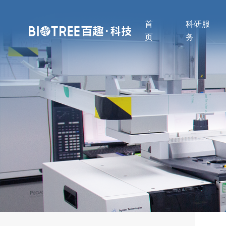
首
科研服
页
务