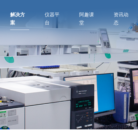
解决方
仪器平
阿趣课
资讯动
案
台
堂
态