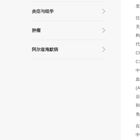
炎症与组学
任
关
肿瘤
构
代
阿尔兹海默病
C
C
中
血
(
谷
和
在
中