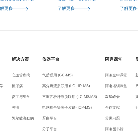
了解更多
了解更多
了解更多
解决方案
仪器平台
阿趣课堂
心血管疾病
气质联用 (GC-MS)
阿趣空中课堂
学
糖尿病
高分辨液质联用 (LC-HR-MS)
阿趣培训课堂
炎症与组学
三重四极杆液质联用 (LC-MS/MS)
双星峰会
肿瘤
电感耦合等离子质谱 (ICP-MS)
合作文献
阿尔兹海默病
蛋白平台
常见问题
分子平台
阿趣图书馆