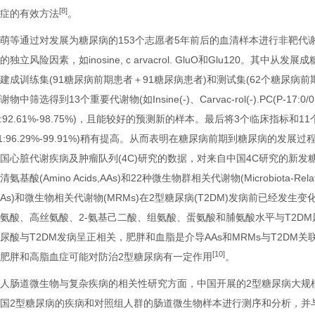
[8]
发症的有效方法
。
萌等通过对发展为糖尿病的153个志愿者5年前后的血清样本进行非靶代
的独立风险因素，如inosine, c arvacrol. GluO和Glu120。其
建成训练集(91糖尿病前期患者＋91糖尿病患者)和测试集(62个糖尿病前
谢物中筛选得到13个重要代谢物(如Insine(-)、Carvac-rol(-).PC(P-17:0
l:92.61%-98.75%)，且能较好的预测新的样本。最后将3个临床指标和1
1:96.29%-99.91%)稍有提高。从而表明在糖尿病前期到糖尿病的发
国心脏代谢疾病及肿瘤队列(4C)研究的数据，对来自中国4C研究的新发糖
清氨基酸(Amino Acids,AAs)和22种微生物群相关代谢物(Microbiota-Re
AAs)和微生物相关代谢物(MRMs)在2型糖尿病(T2DM)发病前已经
氨酸、高丝氨酸、2-氨基己二酸、组氨酸、蛋氨酸和脯氨酸水平与T2DM
尿酸与T2DM发病呈正相关，肥胖和血脂是介导AAs和MRMs与T2D
[10]
免肥胖和高脂血症可能对防治2型糖尿病有一定作用
。
人肠道微生物与复杂疾病的相关性研究方面，中国开展的2型糖尿病大规模疾病-对照组
国2型糖尿病的疾病和对照组人群的肠道微生物样本进行测序和分析，并与