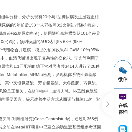
谢组学分析，分析发现有20个与Ⅱ型糖尿病发生显著正相
中从发展成糖尿病的5年前后153个人群按照3:2比例进行随机筛选，
期患者+62糖尿病患者)，使用随机森林模型从101个差异
/0:0(+))等)，预测模型的AUC达到95.68% (95%
1个代谢物合并建模，模型的预测效果AUC=98.10%(95%
[9]
展过程中，血清代谢谱出现了复杂性的变化
。宁光等利用了
尿病和1:1匹配的血糖正常对照者共3414人进行了28种
lated Metabolites,MRMs)检测，发现机体系统性氨基酸
微信
发生变化，其中支链氨基酸、芳香氨基酸、天冬酰胺、丙氨酸、
风险呈正相关，在MRMs中，血清肉碱、N-乙酰色氨酸
M关联的重要因素，提示改善生活方式从而调节机体代谢，避
在线
咨询
研究(Case-Controlstudy)，通过对368例
之前在metaHIT项目中已建立的肠道宏基因组参考基因