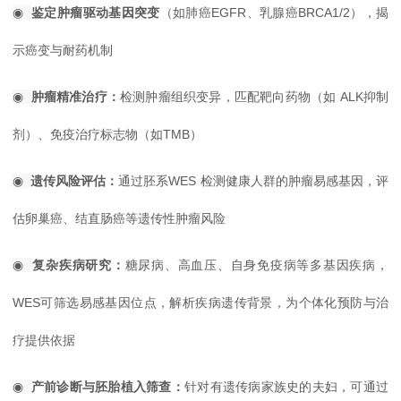
◉
鉴定肿瘤驱动基因突变
（如肺癌EGFR、乳腺癌BRCA1/2），揭
示癌变与耐药机制
◉
肿瘤精准治疗：
检测肿瘤组织变异，匹配靶向药物（如 ALK抑制
剂）、免疫治疗标志物（如TMB）
◉
遗传风险评估：
通过胚系WES 检测健康人群的肿瘤易感基因，评
估卵巢癌、结直肠癌等遗传性肿瘤风险
◉
复杂疾病研究：
糖尿病、高血压、自身免疫病等多基因疾病，
WES可筛选易感基因位点，解析疾病遗传背景，为个体化预防与治
疗提供依据
◉
产前诊断与胚胎植入筛查：
针对有遗传病家族史的夫妇，可通过