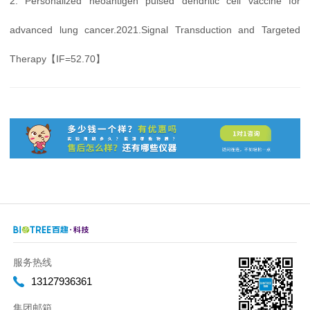
2. Personalized neoantigen pulsed dendritic cell vaccine for
advanced lung cancer.2021.Signal Transduction and Targeted
Therapy【IF=52.70】
服务热线
13127936361
集团邮箱