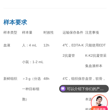
样本要求
样本类型
样本量
时效性
运输保存条件
注意事项
血液
人：4 mL
12h
4℃，EDTA-K
只能使用EDT
2抗凝管
K-K2抗凝管采
小鼠：1-2 mL
集血液样本
新鲜组织
＞3 g（分选
48h
4℃，组织保存
血管，软骨，
可以介绍下你们的产品么
一种目标细
液
胰腺和穿刺样
胞）
本送样量请提
前咨询实验室