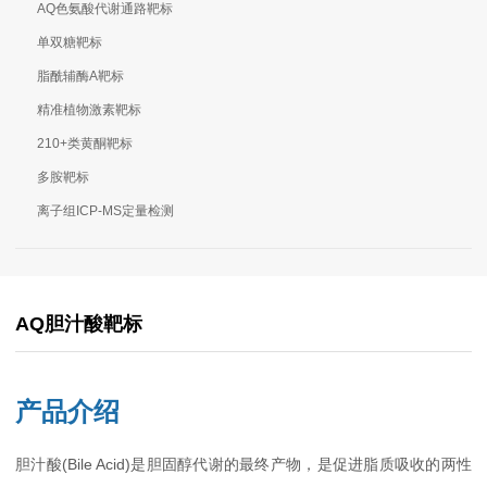
AQ色氨酸代谢通路靶标
单双糖靶标
脂酰辅酶A靶标
精准植物激素靶标
210+类黄酮靶标
多胺靶标
离子组ICP-MS定量检测
AQ胆汁酸靶标
产品介绍
胆汁酸(Bile Acid)是胆固醇代谢的最终产物，是促进脂质吸收的两性