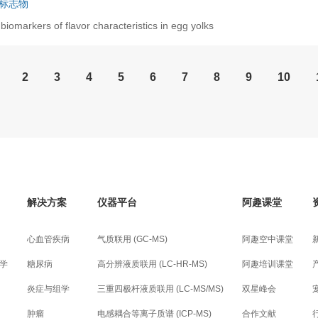
标志物
biomarkers of flavor characteristics in egg yolks
2
3
4
5
6
7
8
9
10
解决方案
仪器平台
阿趣课堂
心血管疾病
气质联用 (GC-MS)
阿趣空中课堂
学
糖尿病
高分辨液质联用 (LC-HR-MS)
阿趣培训课堂
炎症与组学
三重四极杆液质联用 (LC-MS/MS)
双星峰会
肿瘤
电感耦合等离子质谱 (ICP-MS)
合作文献