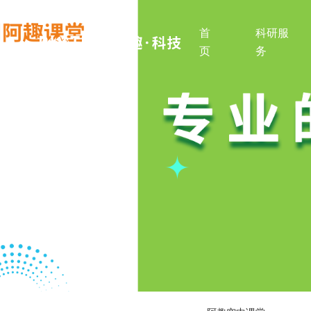
首
科研服
页
务