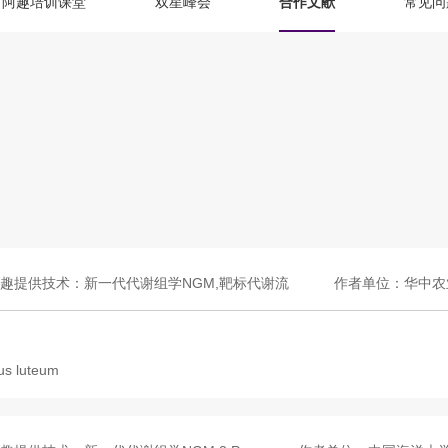
阿趣培训课堂
双星峰会
合作文献
常见问
趣提供技术：新一代代谢组学NGM,靶标代谢流
作者单位：华中农
pus luteum