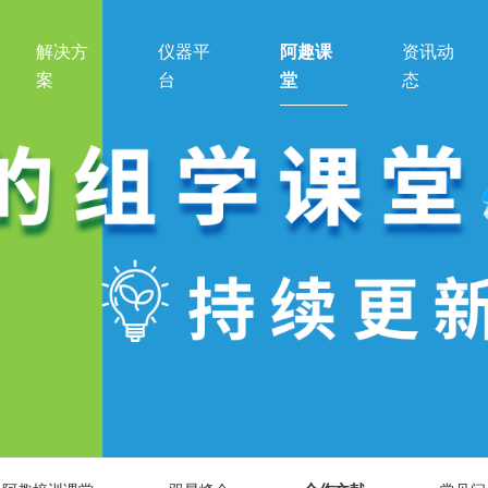
解决方
仪器平
阿趣课
资讯动
案
台
堂
态