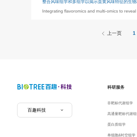
整合风味组学和多组学以揭示蛋黄风味特征的生物
Integrating flavoromics and multi-omics to reveal 
上一页
1
科研服务
非靶标代谢组学
百趣科技
高通量靶标代谢组
蛋白质组学
单细胞&时空组学