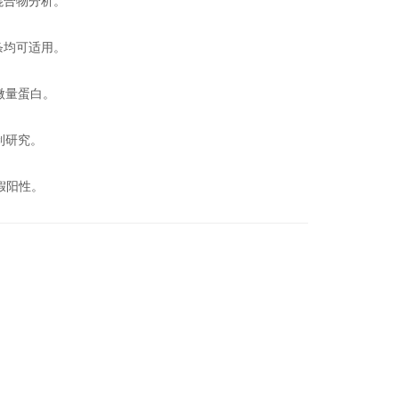
混合物分析。
条均可适用。
微量蛋白。
制研究。
除假阳性。