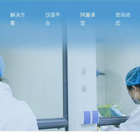
解决方
仪器平
阿趣课
资讯动
案
台
堂
态