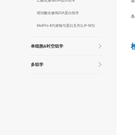
乙酰化修饰DIA蛋白组学
琥珀酰化修饰DIA蛋白组学
条
MetPro-Ⅱ代谢物与蛋白互作(LiP-MS)
单细胞&时空组学
多组学