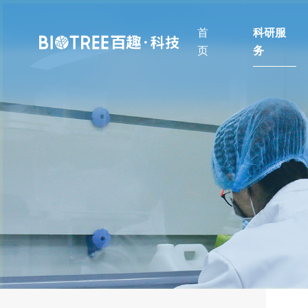
首
科研服
页
务