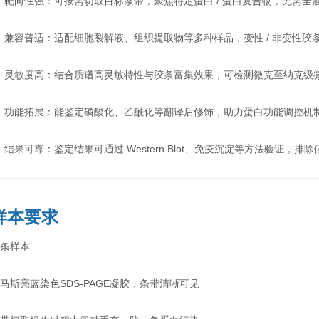
◉
靶向性强：可按需切取目标条带，聚焦特定蛋白 / 蛋白复合物，无需全
◉
兼容普适：适配细胞裂解液、组织提取物等多种样品，变性 / 非变性胶
◉
灵敏度高：结合质谱高灵敏特性与胶条富集效果，可检测微克至纳克级
◉
功能拓展：能鉴定磷酸化、乙酰化等翻译后修饰，助力蛋白功能调控机
◉
结果可靠：鉴定结果可通过 Western Blot、免疫沉淀等方法验证，排
样本要求
胶条样本
马斯亮蓝染色SDS-PAGE凝胶，条带清晰可见