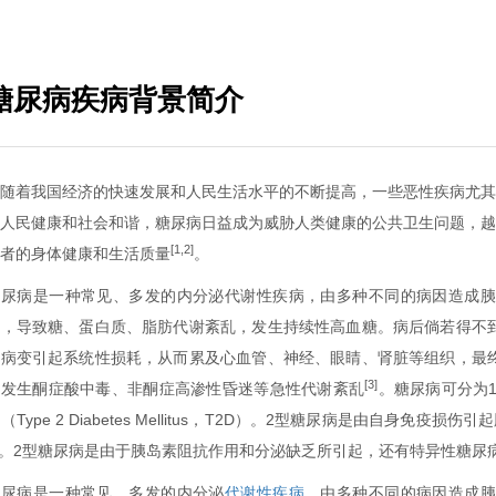
糖尿病疾病背景简介
伴随着我国经济的快速发展和人民生活水平的不断提高，一些恶性疾病尤
胁人民健康和社会和谐，糖尿病日益成为威胁人类健康的公共卫生问题，
[1,2]
患者的身体健康和生活质量
。
糖尿病是一种常见、多发的内分泌代谢性疾病，由多种不同的病因造成胰
低，导致糖、蛋白质、脂肪代谢紊乱，发生持续性高血糖。病后倘若得不
管病变引起系统性损耗，从而累及心血管、神经、眼睛、肾脏等组织，最
[3]
可发生酮症酸中毒、非酮症高渗性昏迷等急性代谢紊乱
。糖尿病可分为1型糖
（Type 2 Diabetes Mellitus，T2D）。2型糖尿病是由自身
。2型糖尿病是由于胰岛素阻抗作用和分泌缺乏所引起，还有特异性糖尿
糖尿病是一种常见、多发的内分泌
代谢性疾病
，由多种不同的病因造成