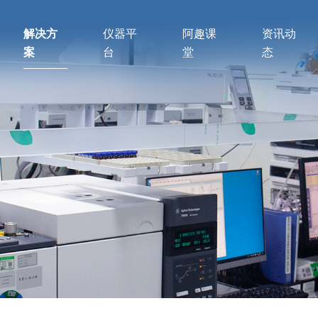
解决方
仪器平
阿趣课
资讯动
案
台
堂
态