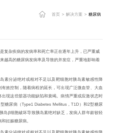
首页
>
解决方案
>
糖尿病
其是复杂疾病的发病率和死亡率正在逐年上升，已严重威
越来越高的糖尿病发病率及导致的并发症，严重地影响着
岛素分泌绝对或相对不足以及靶细胞对胰岛素敏感性降
到有效控制，随着病程的延长，可出现广泛微血管、大血
终出现这些脏器功能缺陷和衰竭。病情严重或应激状态时
尿病（Type1 Diabetes Mellitus，T1D）和2型糖尿
免疫损伤引起胰岛β细胞破坏导致胰岛素绝对缺乏，发病人群年龄较轻
病和妊娠糖尿病。
胰岛素分泌绝对或相对不足以及靶细胞对胰岛素敏感性降