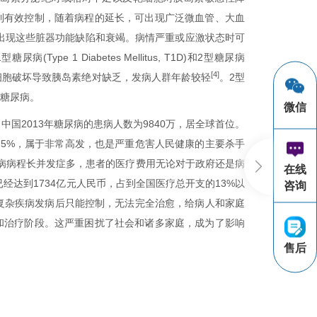
到有效控制，随着病程的延长，可出现广泛微血管、大血
出现这些脏器功能缺陷和衰竭。病情严重或应激状态时可
 1 Diabetes Mellitus, T1D)和2型糖尿病
[4]
伤引起胰岛β细胞破坏导致胰岛素绝对缺乏，发病人群年龄较轻
。2型
娠糖尿病。
微信
F)的最新数据，中国2013年糖尿病的患病人数为9840万，居全球首位。
5.5%，属于非常高发，也是严重危害人民健康的主要杀手
糖尿病病程长并发症多，患者的医疗费用无论对于政府还是病
在线
经达到1734亿元人民币，占到全国医疗总开支的13%以
咨询
些复杂疾病发病后只能控制，无法完全治愈，给病人和家庭
和治疗阶段。这严重困扰了社会和诸多家庭，成为了影响
售后