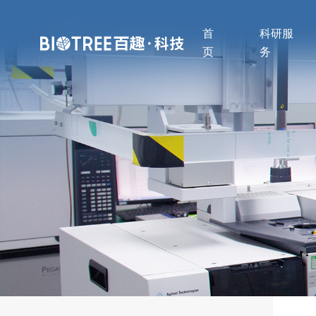
首
科研服
页
务