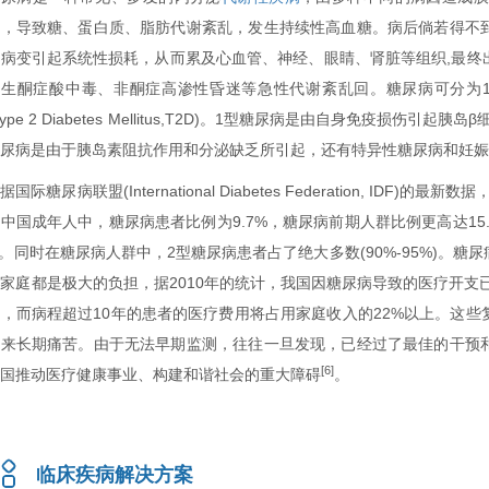
低，导致糖、蛋白质、脂肪代谢紊乱，发生持续性高血糖。病后倘若得不
管病变引起系统性损耗，从而累及心血管、神经、眼睛、肾脏等组织,最终
生酮症酸中毒、非酮症高渗性昏迷等急性代谢紊乱回。糖尿病可分为1型糖尿病(Type
Type 2 Diabetes Mellitus,T2D)。1型糖尿病是由自身免疫损
糖尿病是由于胰岛素阻抗作用和分泌缺乏所引起，还有特异性糖尿病和妊
据国际糖尿病联盟(International Diabetes Federation, ID
中国成年人中，糖尿病患者比例为9.7%，糖尿病前期人群比例更高达1
。同时在糖尿病人群中，2型糖尿病患者占了绝大多数(90%-95%)。
家庭都是极大的负担，据2010年的统计，我国因糖尿病导致的医疗开支已
上，而病程超过10年的患者的医疗费用将占用家庭收入的22%以上。这
带来长期痛苦。由于无法早期监测，往往一旦发现，已经过了最佳的干预
[6]
我国推动医疗健康事业、构建和谐社会的重大障碍
。
临床疾病解决方案