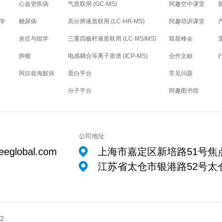
心血管疾病
气质联用 (GC-MS)
阿趣空中课堂
学
糖尿病
高分辨液质联用 (LC-HR-MS)
阿趣培训课堂
炎症与组学
三重四极杆液质联用 (LC-MS/MS)
双星峰会
肿瘤
电感耦合等离子质谱 (ICP-MS)
合作文献
阿尔兹海默病
蛋白平台
常见问题
分子平台
阿趣图书馆
公司地址
eeglobal.com
上海市嘉定区新培路51号焦点
江苏省太仓市银港路52号太仓
2