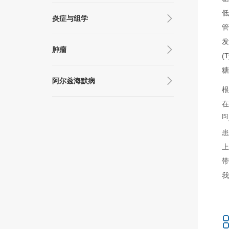
炎症与组学
发
肿瘤
(
阿尔兹海默病
根
在
[5]
患