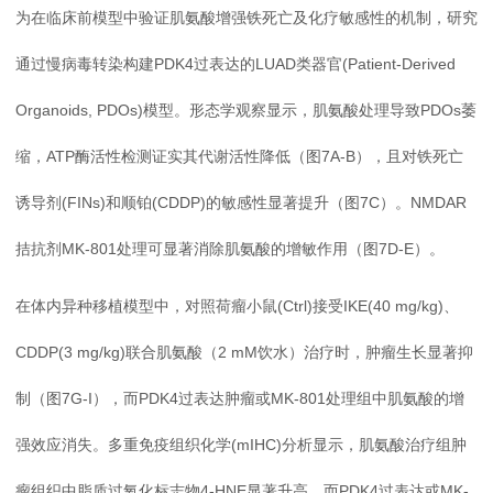
为在临床前模型中验证肌氨酸增强铁死亡及化疗敏感性的机制，研究
通过慢病毒转染构建PDK4过表达的LUAD类器官(Patient-Derived
Organoids, PDOs)模型。形态学观察显示，肌氨酸处理导致PDOs萎
缩，ATP酶活性检测证实其代谢活性降低（图7A-B），且对铁死亡
诱导剂(FINs)和顺铂(CDDP)的敏感性显著提升（图7C）。NMDAR
拮抗剂MK-801处理可显著消除肌氨酸的增敏作用（图7D-E）。
在体内异种移植模型中，对照荷瘤小鼠(Ctrl)接受IKE(40 mg/kg)、
CDDP(3 mg/kg)联合肌氨酸（2 mM饮水）治疗时，肿瘤生长显著抑
制（图7G-I），而PDK4过表达肿瘤或MK-801处理组中肌氨酸的增
强效应消失。多重免疫组织化学(mIHC)分析显示，肌氨酸治疗组肿
瘤组织中脂质过氧化标志物4-HNE显著升高，而PDK4过表达或MK-