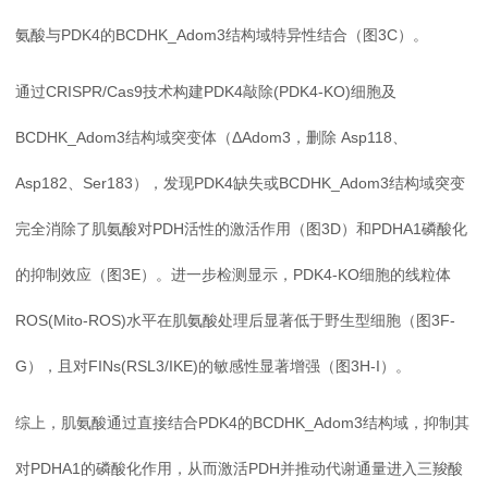
氨酸与PDK4的BCDHK_Adom3结构域特异性结合（图3C）。
通过CRISPR/Cas9技术构建PDK4敲除(PDK4-KO)细胞及
BCDHK_Adom3结构域突变体（ΔAdom3，删除 Asp118、
Asp182、Ser183），发现PDK4缺失或BCDHK_Adom3结构域突变
完全消除了肌氨酸对PDH活性的激活作用（图3D）和PDHA1磷酸化
的抑制效应（图3E）。进一步检测显示，PDK4-KO细胞的线粒体
ROS(Mito-ROS)水平在肌氨酸处理后显著低于野生型细胞（图3F-
G），且对FINs(RSL3/IKE)的敏感性显著增强（图3H-I）。
综上，肌氨酸通过直接结合PDK4的BCDHK_Adom3结构域，抑制其
对PDHA1的磷酸化作用，从而激活PDH并推动代谢通量进入三羧酸