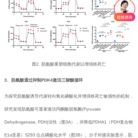
图2. 肌氨酸重塑细胞代谢以增强铁死亡
3、肌氨酸通过抑制PDK4激活三羧酸循环
为探究肌氨酸诱导代谢转向氧化磷酸化并增强铁死亡敏感性的机制，
研究发现肌氨酸可显著激活丙酮酸脱氢酶(Pyruvate
Dehydrogenase, PDH)活性（图3A），并降低PDHA1（PDH复合物
E1α亚基）S293 位点磷酸化水平（图3B）。分子对接实验显示，肌