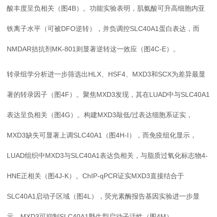
酸丰度呈负相关（图4B）。功能实验表明，肌氨酸可升高细胞内亚
铁离子水平（可被DFO逆转），并负调控SLC40A1蛋白表达，而
NMDAR拮抗剂MK-801则显著逆转这一效应（图4C-E）。
转录组学分析进一步筛选出HLX、HSF4、MXD3和SCX为差异最显
著的转录因子（图4F）。聚焦MXD3发现，其在LUAD中与SLC40A1
表达呈负相关（图4G）。构建MXD3敲低/过表达细胞系证实，
MXD3缺失可显著上调SLC40A1（图4H-I），而免疫组化显示，
LUAD组织中MXD3与SLC40A1表达负相关，与脂质过氧化标志物4-
HNE正相关（图4J-K）。ChIP-qPCR证实MXD3直接结合于
SLC40A1启动子区域（图4L），荧光素酶报告基因实验进一步显
示，MXD3可抑制SLC40A1野生型启动子活性（图4M）。