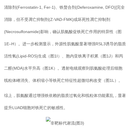
清除剂(Ferrostatin-1, Fer-1)、铁螯合剂(Deferoxamine, DFO)]完全
消除，但不受凋亡抑制剂(Z-VAD-FMK)或坏死性凋亡抑制剂
(Necrosulfonamide)影响，确认肌氨酸促铁死亡作用的特异性（图
1E–H）。进一步检测显示，外源性肌氨酸显著增强RSL3诱导的脂质
活性氧(Lipid-ROS)生成（图1I）、胞内亚铁离子积累（图1J）和丙
二醛(MDA)水平升高（图1K）。透射电镜观察到肌氨酸处理后细胞
线粒体嵴消失、体积缩小等铁死亡特征性超微结构改变（图1L）。
综上，肌氨酸通过增强铁依赖的脂质过氧化和线粒体功能紊乱，显著
提升LUAD细胞对铁死亡的敏感性。