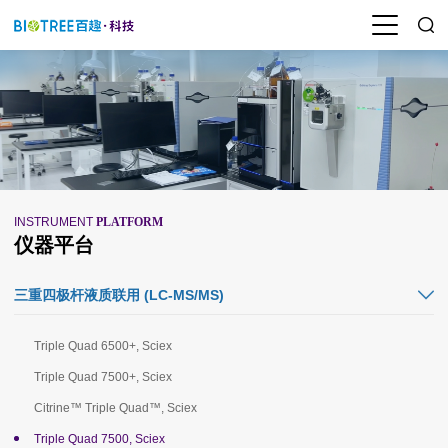
INSTRUMENT
PLATFORM
仪器平台
三重四极杆液质联用 (LC-MS/MS)
Triple Quad 6500+, Sciex
Triple Quad 7500+, Sciex
Citrine™ Triple Quad™, Sciex
Triple Quad 7500, Sciex