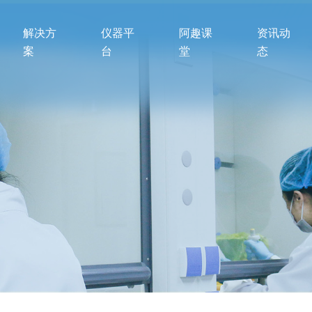
解决方
仪器平
阿趣课
资讯动
案
台
堂
态