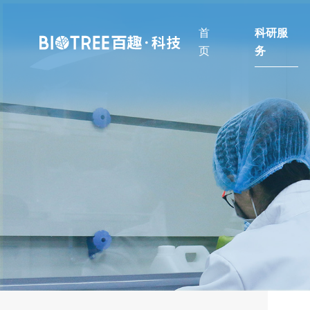
首
科研服
页
务