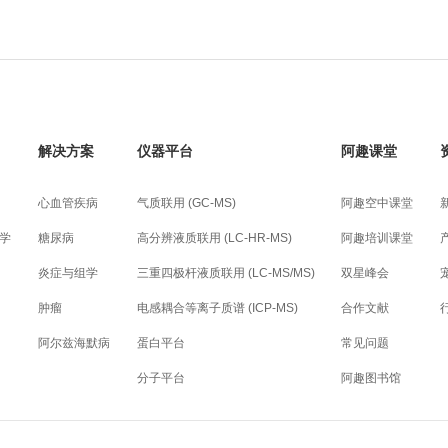
解决方案
仪器平台
阿趣课堂
心血管疾病
气质联用 (GC-MS)
阿趣空中课堂
学
糖尿病
高分辨液质联用 (LC-HR-MS)
阿趣培训课堂
炎症与组学
三重四极杆液质联用 (LC-MS/MS)
双星峰会
肿瘤
电感耦合等离子质谱 (ICP-MS)
合作文献
阿尔兹海默病
蛋白平台
常见问题
分子平台
阿趣图书馆