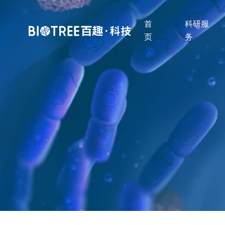
首
科研服
页
务