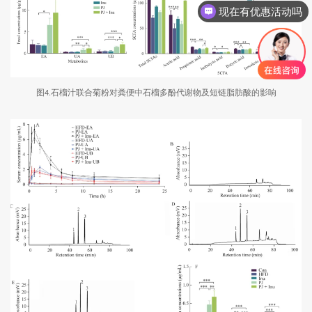
现在有优惠活动吗
图
石榴汁联合菊粉对粪便中石榴多酚代谢物及短链脂肪酸的影响
4.