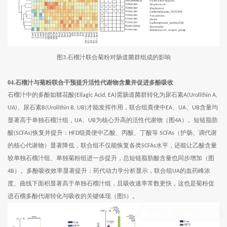
图
石榴汁联合菊粉对肠道菌群组成的影响
3.
04.石榴汁与菊粉联合干预提升活性代谢物含量并促进多酚吸收
石榴汁中的多酚如鞣花酸
需肠道菌群转化为尿石素
(Ellagic Acid, EA)
A(Urolithin A,
、尿石素
才能发挥作用，联合组粪便中
、
、
含量均
UA)
B(Urolithin B, UB)
EA
UA
UB
显著高于单独石榴汁组，
、
为核心升高的活性代谢物（图
）。短链脂肪
UA
UB
4A
酸
恢复并提升：
组粪便中乙酸、丙酸、丁酸等
（护肠、调代谢
(SCFAs)
HFD
SCFAs
的核心代谢物）显著降低，联合组不仅能恢复各类
水平，还能让乙酸含量
SCFAs
较单独石榴汁组、单独菊粉组进一步提升，总短链脂肪酸含量也同步增加（图
）。多酚吸收效率显著提升：药代动力学分析显示，联合组
的血药峰浓
4B
UA
度、曲线下面积显著高于单独石榴汁组，且吸收速率常数更快，这也是菊粉促
进石榴多酚代谢转化与吸收的关键体现（图
）。
5