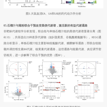
图
大鼠血清
、
和
的药代动力学分析
5.
EA
UA
UB
05.石榴汁与菊粉联合干预改变粪便代谢谱，激活新的有益代谢通路
非靶标代谢组学分析发现，联合组与单独石榴汁组的粪便代谢谱显著分离（图
），共筛选出
种差异代谢物（如
隐黄质、谷氨酰赖氨酸等）。
通
6C-D
21
β-
KEGG
路分析显示，单独石榴汁组主要影响组氨酸代谢、糖酵解等通路；而联合组能
额外调控维生素
代谢、核黄素代谢通路，这些通路与能量代谢、炎症调节密
B6
切相关，进一步解释了联合干预的优势（图
）。
6F