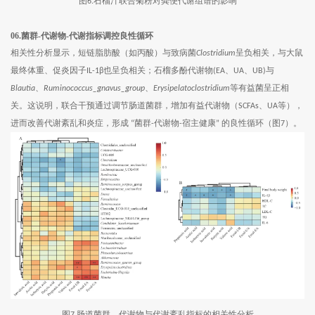
图
石榴汁联合菊粉对粪便代谢组谱的影响
6.
06.菌群-代谢物-代谢指标调控良性循环
相关性分析显示，短链脂肪酸（如丙酸）与致病菌
呈负相关，与大鼠
Clostridium
最终体重、促炎因子
也呈负相关；石榴多酚代谢物
、
、
与
IL-1β
(EA
UA
UB)
、
、
等有益菌呈正相
Blautia
Ruminococcus_gnavus_group
Erysipelatoclostridium
关。这说明，联合干预通过调节肠道菌群，增加有益代谢物（
、
等），
SCFAs
UA
进而改善代谢紊乱和炎症，形成
菌群
代谢物
宿主健康
的良性循环（图
）。
“
-
-
”
7
图
肠道菌群、代谢物与代谢紊乱指标的相关性分析