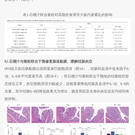
表
石榴汁联合菊粉对高脂饮食诱导大鼠代谢紊乱的影响
1.
02.石榴汁与菊粉联合干预修复肠道黏膜、缓解结肠炎症
组大鼠结肠黏膜出现明显淋巴细胞浸润（图
），结肠和血清中促炎因子
HFD
1A
IL-
、
水平均显著升高（图
）；而石榴汁与菊粉联合干预组的结肠组织形
1β
IL-6
1B-E
态接近正常，炎症细胞浸润大幅减少，还能显著降低结肠及血清中
、
的
IL-1β
IL-6
含量，其中结肠
的降低效果尤为突出，肠道局部及全身的炎症反应均得到有
IL-6
效抑制。