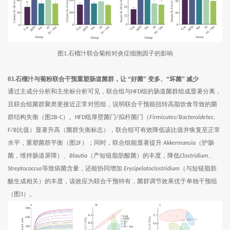
图
石榴汁联合菊粉对炎症细胞因子的影响
1.
03.石榴汁与菊粉联合干预重塑肠道菌群，让 “好菌” 变多、“坏菌” 减少
通过主成分分析和主坐标分析可见，联合组与
组的肠道菌群组成显著分离，
HFD
且联合组菌群聚类更接近正常对照组，说明联合干预能扭转高脂饮食导致的菌
群结构失衡（图
）。
组厚壁菌门
拟杆菌门（
2B-C
HFD
/
Firmicutes/Bacteroidetes
,
比值）显著升高（菌群失衡标志），联合组可有效降低该比值并恢复至正常
F/B
水平，重塑菌群平衡（图
）；同时，联合组能显著提升
（护肠
2F
Akkermansia
菌，维持肠道屏障）、
（产短链脂肪酸菌）的丰度，降低
、
Blautia
Clostridium
等致病菌含量，还能协同增加
（与短链脂肪
Streptococcus
Erysipelatoclostridium
酸生成相关）的丰度，该效应为联合干预特有，菌群调节效果优于单独干预组
（图
）。
3