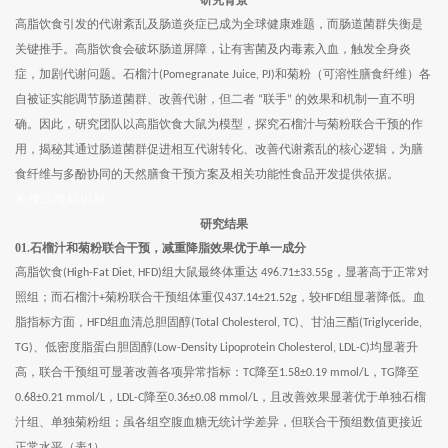
高脂饮食引发的代谢紊乱及肠道炎症已成为全球健康难题，而肠道菌群失衡是
关键推手。高脂饮食会破坏肠道屏障，让有害菌及内毒素入血，触发全身炎
症，加剧代谢问题。石榴汁
和菊粉（可溶性膳食纤维）各
(Pomegranate Juice, PJ)
自被证实能调节肠道菌群、改善代谢，但二者
联手
的效果和机制一直不明
“
”
确。因此，研究团队以高脂饮食大鼠为模型，探究石榴汁与菊粉联合干预的作
用，揭秘其通过肠道菌群促进相互代谢转化、改善代谢紊乱的核心逻辑，为膳
食纤维与多酚协同的天然膳食干预方案及相关功能性食品开发提供依据。
长按二维码识别
研究结果
01.石榴汁和菊粉联合干预，减重降脂效果优于单一成分
高脂饮食
组大鼠最终体重达
，显著高于正常对
(High-Fat Diet, HFD)
496.71±33.55g
照组；而石榴汁
菊粉联合干预组体重仅
，较
组显著降低。血
+
437.14±21.52g
HFD
脂指标方面，
组血清总胆固醇
、甘油三酯
HFD
(Total Cholesterol, TC)
(Triglyceride,
、低密度脂蛋白胆固醇
均显著升
TG)
(Low-Density Lipoprotein Cholesterol, LDL-C)
高，联合干预组可显著改善各项异常指标：
降至
，
降至
TC
1.58±0.19 mmol/L
TG
，
降至
，且改善效果显著优于单独石榴
0.68±0.21 mmol/L
LDL-C
0.36±0.08 mmol/L
汁组、单独菊粉组；虽各组空腹血糖无统计学差异，但联合干预组数值更接近
正常水平（表
）。
1