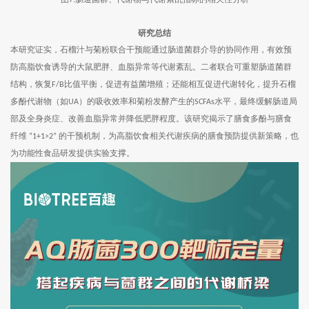
7.
研究总结
本研究证实，石榴汁与菊粉联合干预能通过肠道菌群介导的协同作用，有效预
防高脂饮食诱导的大鼠肥胖、血脂异常等代谢紊乱。二者联合可重塑肠道菌群
结构，恢复
比值平衡，促进有益菌增殖；还能相互促进代谢转化，提升石榴
F/B
多酚代谢物（如
）的吸收效率和菊粉发酵产生的
水平，最终缓解肠道局
UA
SCFAs
部及全身炎症、改善血脂异常并降低肥胖程度。该研究揭示了膳食多酚与膳食
纤维
的干预机制，为高脂饮食相关代谢疾病的膳食预防提供新策略，也
“1+1>2”
为功能性食品研发提供实验支撑。