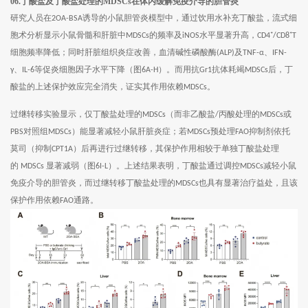
06.丁酸盐及丁酸盐处理的MDSCs在体内缓解免疫介导的胆管炎
研究人员在
诱导的小鼠胆管炎模型中，通过饮用水补充丁酸盐，流式细
2OA-BSA
胞术分析显示小鼠骨髓和肝脏中
的频率及
水平显著升高，
MDSCs
iNOS
CD4⁺/CD8⁺T
细胞频率降低；同时肝脏组织炎症改善，血清碱性磷酸酶
及
、
(ALP)
TNF-α
IFN-
、
等促炎细胞因子水平下降（图
）。而用抗
抗体耗竭
后，丁
γ
IL-6
6A-H
Gr1
MDSCs
酸盐的上述保护效应完全消失，证实其作用依赖
。
MDSCs
过继转移实验显示，仅丁酸盐处理的
（而非乙酸盐
丙酸处理的
或
MDSCs
/
MDSCs
对照组
）能显著减轻小鼠肝脏炎症；若
预处理
抑制剂依托
PBS
MDSCs
MDSCs
FAO
莫司（抑制
）后再进行过继转移，其保护作用相较于单独丁酸盐处理
CPT1A
的
显著减弱（图
）。上述结果表明，丁酸盐通过调控
减轻小鼠
MDSCs
6I-L
MDSCs
免疫介导的胆管炎，而过继转移丁酸盐处理的
也具有显著治疗益处，且该
MDSCs
保护作用依赖
通路。
FAO