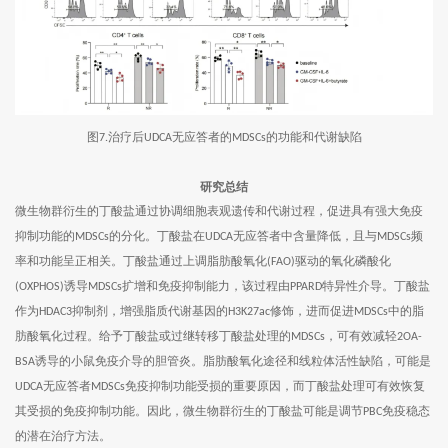
图
治疗后
无应答者的
的功能和代谢缺陷
7.
UDCA
MDSCs
研究总结
微生物群衍生的丁酸盐通过协调细胞表观遗传和代谢过程，促进具有强大免疫
抑制功能的
的分化。丁酸盐在
无应答者中含量降低，且与
频
MDSCs
UDCA
MDSCs
率和功能呈正相关。丁酸盐通过上调脂肪酸氧化
驱动的氧化磷酸化
(FAO)
诱导
扩增和免疫抑制能力，该过程由
特异性介导。丁酸盐
(OXPHOS)
MDSCs
PPARD
作为
抑制剂，增强脂质代谢基因的
修饰，进而促进
中的脂
HDAC3
H3K27ac
MDSCs
肪酸氧化过程。给予丁酸盐或过继转移丁酸盐处理的
，可有效减轻
MDSCs
2OA-
诱导的小鼠免疫介导的胆管炎。脂肪酸氧化途径和线粒体活性缺陷，可能是
BSA
无应答者
免疫抑制功能受损的重要原因，而丁酸盐处理可有效恢复
UDCA
MDSCs
其受损的免疫抑制功能。因此，微生物群衍生的丁酸盐可能是调节
免疫稳态
PBC
的潜在治疗方法。