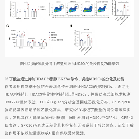
图
脂肪酸氧化介导丁酸盐处理后
的免疫抑制功能增强
4.
MDSCs
05.丁酸盐通过抑制HDAC3增强H3K27ac修饰，调控MDSCs的分化及功能
作者采用抑制剂干预结合表观遗传检测验证
的抑制效应，通过泛
HDAC3
抑制剂、
特异性抑制剂处理
，并借助流式细胞术检测
HDAC
HDAC3
MDSCs
整体表达、
分析全基因组乙酰化分布、
H3K27ac
CUT&Tag-seq
ChIP-qPCR
验证靶基因启动子区乙酰化富集。研究经
标记丁酸盐的同位素示踪实
¹³C
验，发现其作为能量底物作用微弱；同时检测到
中
、
MDSCs
GPR41
GPR43
低表达，
表达无差异且其抑制剂无法逆转丁酸盐效应，证实丁酸
GPR109A
盐作用不依赖能量底物或
蛋白偶联受体激活。
G