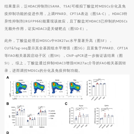
结果显示，泛
抑制剂
、
可模拟丁酸盐对
分化及免
HDAC
(SAHA
TSA)
MDSCs
疫抑制功能的促进作用，上调
、
表达（图
）。
特
PPARD
CPT1A
5A-C
HDAC3
异性抑制剂
能重现该效应，且丁酸盐对
已抑制的
(RGFP966)
HDAC3
MDSCs
无额外作用，证实
是关键靶点（图
）。
HDAC3
5D-E
此外，丁酸盐处理后
中
水平显著升高（图
），
MDSCs
H3K27ac
5F
显示其全基因组水平增强（图
）且富集于
、
CUT&Tag-seq
5G
PPARD
CPT1A
等
相关基因启动子区（图
），
进一步验证该结果（图
FAO
5H
ChIP-qPCR
）。综上，丁酸盐通过抑制
增强
介导的
相关基因转
5I
HDAC3
H3K27ac
FAO
录，进而调控
的分化及免疫抑制功能。
MDSCs