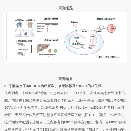
研究概况
研究结果
01.丁酸盐水平与UDCA治疗反应、临床指标及MDSCs的相关性
作者测定了未经
治疗的
患者粪便中
水平，发现该类患者粪便中乙
UDCA
PBC
SCFAs
酸、丙酸和丁酸盐水平存在显著的个体间差异，且
患者与健康对照
间的
PBC
(HCs)
水平无显著差异。对该类患者按
标准后续分为
应答者和无应答
SCFAs
Paris I
UDCA
者后，无应答者的粪便丁酸盐水平显著低于应答者（图
）。随后，作者通过
1B
流式细胞术检测了应答者与无应答者的
频率及功能，发现二者
频率
MDSCs
MDSCs
无显著差异，但无应答者
的
表达显著降低（图
）；同时进行的相
MDSCs
iNOS
1E-F