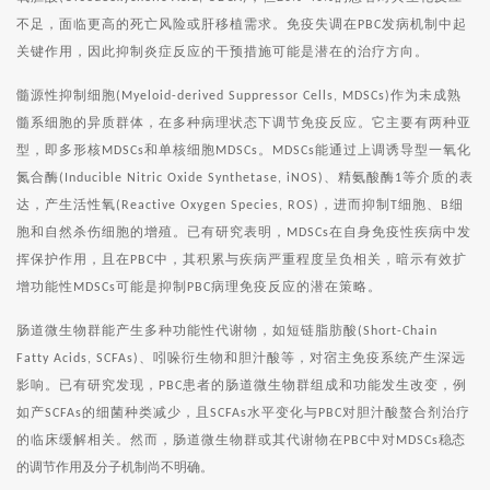
不足，面临更高的死亡风险或肝移植需求。免疫失调在
发病机制中起
PBC
关键作用，因此抑制炎症反应的干预措施可能是潜在的治疗方向。
髓源性抑制细胞
作为未成熟
(Myeloid-derived Suppressor Cells, MDSCs)
髓系细胞的异质群体，在多种病理状态下调节免疫反应。它主要有两种亚
型，即多形核
和单核细胞
。
能通过上调诱导型一氧化
MDSCs
MDSCs
MDSCs
氮合酶
、精氨酸酶
等介质的表
(Inducible Nitric Oxide Synthetase, iNOS)
1
达，产生活性氧
，进而抑制
细胞、
细
(Reactive Oxygen Species, ROS)
T
B
胞和自然杀伤细胞的增殖。已有研究表明，
在自身免疫性疾病中发
MDSCs
挥保护作用，且在
中，其积累与疾病严重程度呈负相关，暗示有效扩
PBC
增功能性
可能是抑制
病理免疫反应的潜在策略。
MDSCs
PBC
肠道微生物群能产生多种功能性代谢物，如短链脂肪酸
(Short-Chain
、吲哚衍生物和胆汁酸等，对宿主免疫系统产生深远
Fatty Acids, SCFAs)
影响。已有研究发现，
患者的肠道微生物群组成和功能发生改变，例
PBC
如产
的细菌种类减少，且
水平变化与
对胆汁酸螯合剂治疗
SCFAs
SCFAs
PBC
的临床缓解相关。然而，肠道微生物群或其代谢物在
中对
稳态
PBC
MDSCs
的调节作用及分子机制尚不明确。