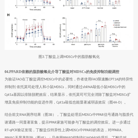
图
丁酸盐上调
中的脂肪酸氧化
3.
MDSCs
04.PPARD依赖的脂肪酸氧化介导丁酸盐对MDSCs的免疫抑制功能调控
为验证
在丁酸盐调控
中的必要性，作者使用
限速酶
的特异性
FAO
MDSCs
FAO
CPT1A
抑制剂 依托莫司处理人和小鼠
，同时通过
敲低小鼠
中的
MDSCs
shRNA
MDSCs
基因以排除脱靶效应，结果显示，依托莫司可完全消除丁酸盐对
扩
Cpt1a
MDSCs
增及免疫抑制功能的促进作用，
敲低也能显著减弱该效应（图
）。
Cpt1a
4A-D
结合前文
测序结果（图
），丁酸盐处理后
中
信号通路与脂质代
RNA
3B
MDSCs
PPAR
谢通路一同显著富集，提示
家族可能参与丁酸盐的调控效应。进一步通过
PPAR
验证发现，丁酸盐仅特异性上调
中
的表达，对
、
RT-qPCR
MDSCs
PPARD
PPARA
无显著影响（图
）；且使用
抑制剂
处理后，丁酸盐对