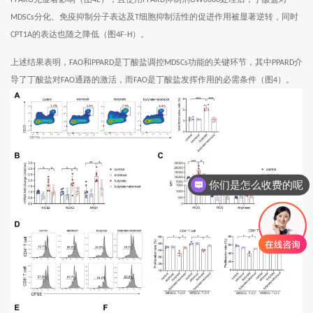
PPARG
4E
PPARD
GW0660
分化、免疫抑制分子表达及
细胞抑制活性的促进作用被显著逆转，同时
MDSCs
T
的表达也随之降低（图
）。
CPT1A
4F-H
上述结果表明，
和
是丁酸盐调控
功能的关键环节，其中
介
FAO
PPARD
MDSCs
PPARD
导了丁酸盐对
通路的激活，而
是丁酸盐发挥作用的必需条件（图
）。
FAO
FAO
4
你们是怎么收费的呢
现在有优惠活动吗