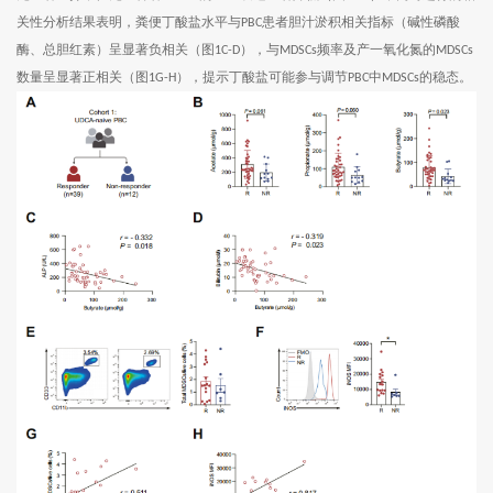
关性分析结果表明，粪便丁酸盐水平与
患者胆汁淤积相关指标（碱性磷酸
PBC
酶、总胆红素）呈显著负相关（图
），与
频率及产一氧化氮的
1C-D
MDSCs
MDSCs
数量呈显著正相关（图
），提示丁酸盐可能参与调节
中
的稳态。
1G-H
PBC
MDSCs