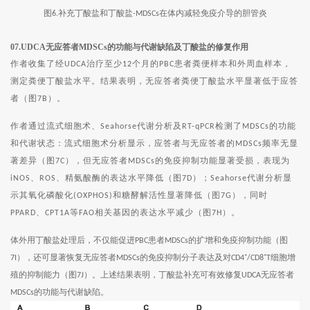
图
补充丁酸盐和丁酸盐
在体内减轻免疫介导的胆管炎
6.
-MDSCs
07.U
DCA无应答者MDSCs的功能与代谢缺陷及丁酸盐的修复作用
作者收集了经
治疗至少
个月的
患者粪便样本和外周血样本，
UDCA
12
PBC
测定粪便丁酸盐水平。结果表明，无应答者粪便丁酸盐水平显著低于应答
者（图
）。
7B
作者通过流式细胞术、
代谢分析及
检测了
的功能
Seahorse
RT-qPCR
MDSCs
和代谢状态：流式细胞术分析显示，应答者与无应答者的
频率无显
MDSCs
著差异（图
），但无应答者
的免疫抑制功能显著受损，表现为
7C
MDSCs
、
、精氨酸酶的表达水平降低（图
）；
代谢分析显
iNOS
ROS
7D
Seahorse
示其氧化磷酸化
和糖酵解活性显著降低（图
），同时
(OXPHOS)
7G
、
等
相关基因的表达水平减少（图
）。
PPARD
CPT1A
FAO
7H
体外用丁酸盐处理后，不仅能促进
患者
的扩增和免疫抑制功能（图
PBC
MDSCs
），还可显著恢复无应答者
的免疫抑制分子表达及对
细胞增
7I
MDSCs
CD4⁺/CD8⁺T
殖的抑制能力（图
）。上述结果表明，丁酸盐补充可有效修复
无应答者
7J
UDCA
的功能与代谢缺陷。
MDSCs