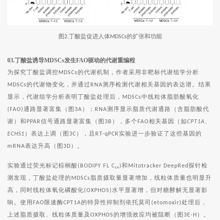
图
丁酸盐促进人体
的扩张和功能
2.
MDSCs
03.丁酸盐诱导MDSCs发生FAO驱动的代谢重编程
为探究丁酸盐调控
的代谢机制，作者采用非靶标代谢组学分析
MDSCs
的代谢物变化，并通过
测序检测代谢相关基因的表达谱。结果
MDSCs
RNA
显示，代谢组学分析表明丁酸盐处理后，
中线粒体脂肪酸氧化
MDSCs
通路显著富集（图
）；
测序显示脂质代谢通路（含脂肪酸代
(FAO)
3A
RNA
谢）和
信号通路显著富集（图
），多个
相关基因（如
、
PPAR
3B
FAO
CPT1A
）表达上调（图
），且
实验进一步验证了这些基因的
ECHS1
3C
RT-qPCR
表达升高（图
）。
mRNA
3D
实验通过荧光标记棕榈酸
和
探针检
(BODIPY FL C₁₆)
Mitotracker DeepRed
测发现，丁酸盐处理的
脂质摄取量显著增加，线粒体质量也明显升
MDSCs
高，同时线粒体氧化磷酸化
水平显著增，但对糖酵解无显著影
(OXPHOS)
响。使用
限速酶
的特异性抑制剂依托莫司
处理后，
FAO
CPT1A
(etomoxir)
上述脂质摄取、线粒体质量及
的增强效应均被阻断（图
）。
OXPHOS
3E-H