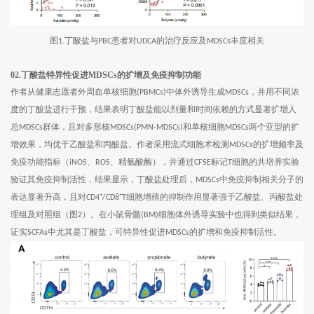
图
丁酸盐与
患者对
的治疗反应及
丰度相关
1.
PBC
UDCA
MDSCs
02.丁酸盐特异性促进MDSCs的扩增及免疫抑制功能
作者从健康志愿者外周血单核细胞
中体外诱导生成
，并用不同浓
(PBMCs)
MDSCs
度的丁酸盐进行干预，结果表明丁酸盐能以剂量和时间依赖的方式显著扩增人
总
群体，且对多形核
和单核细胞
两个亚型的扩
MDSCs
MDSCs(PMN-MDSCs)
MDSCs
增效果，均优于乙酸盐和丙酸盐。作者采用流式细胞术检测
的扩增频率及
MDSCs
免疫功能指标（
、
、精氨酸酶），并通过
标记
细胞的共培养实验
iNOS
ROS
CFSE
T
验证其免疫抑制活性，结果显示，丁酸盐处理后，
中免疫抑制相关分子的
MDSCs
表达显著升高，且对
细胞增殖的抑制作用显著强于乙酸盐、丙酸盐处
CD4⁺/CD8⁺T
理组及对照组（图
）。在小鼠骨髓
细胞体外诱导实验中也得到类似结果，
2
(BM)
证实
中尤其是丁酸盐，可特异性促进
的扩增和免疫抑制活性。
SCFAs
MDSCs