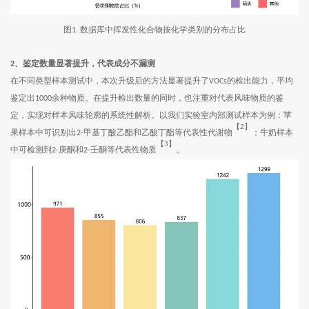
图
数据库中挥发性化合物按化学类别的分布占比
1.
2
、鉴定数量显著提升，代表成分不漏测
在不同类型样本测试中，本次升级后的方法显著提升了
的检出能力，平均
VOCs
鉴定出
余种物质。在提升检出数量的同时，也注重对代表风味物质的鉴
1000
定，实现对样本风味轮廓的系统性解析。以我们实验室内部测试样本为例：苹
【
】
2
果样本中可识别出
甲基丁酸乙酯和乙酸丁酯等代表性代谢物
；牛奶样本
2-
【3】
中可检测到
庚酮和
壬酮等代表性物质
。
2-
2-