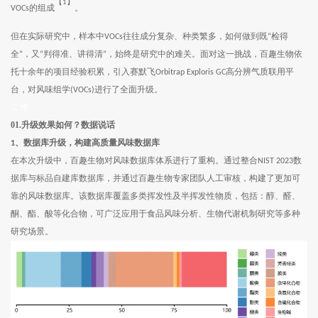
【
】
1
的组成
。
VOCs
但在实际研究中，样本中
往往成分复杂、种类繁多，如何做到既
检得
VOCs
“
全
，又
判得准、讲得清
，始终是研究中的难关。面对这一挑战，百趣生物依
”
“
”
托十余年的项目经验积累，引入赛默飞
高分辨气质联用平
Orbitrap Exploris GC
台，对风味组学
进行了全面升级。
(VOCs)
二维
01.
升级效果如何？数据说话
1
、数据库升级，构建高质量风味数据库
在本次升级中，百趣生物对风味数据库体系进行了重构。通过整合
数
NIST 2023
据库与标品自建库数据库，并通过百趣生物专家团队人工审核，构建了更加可
靠的风味数据库。该数据库覆盖多类挥发性及半挥发性物质，包括：醇、醛、
酮、酯、酸等化合物，可广泛应用于食品风味分析、生物代谢机制研究等多种
研究场景。