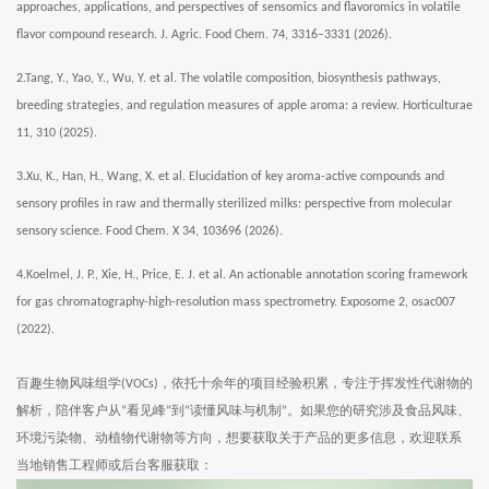
approaches, applications, and perspectives of sensomics and flavoromics in volatile
flavor compound research. J. Agric. Food Chem. 74, 3316–3331 (2026).
2.Tang, Y., Yao, Y., Wu, Y. et al. The volatile composition, biosynthesis pathways,
breeding strategies, and regulation measures of apple aroma: a review. Horticulturae
11, 310 (2025).
3.Xu, K., Han, H., Wang, X. et al. Elucidation of key aroma-active compounds and
sensory profiles in raw and thermally sterilized milks: perspective from molecular
sensory science. Food Chem. X 34, 103696 (2026).
4.Koelmel, J. P., Xie, H., Price, E. J. et al. An actionable annotation scoring framework
for gas chromatography-high-resolution mass spectrometry. Exposome 2, osac007
(2022).
百趣生物风味组学
，依托十余年的项目经验积累，专注于挥发性代谢物的
(VOCs)
解析，陪伴客户从
看见峰
到
读懂风味与机制
。如果您的研究涉及食品风味、
“
”
“
”
环境污染物、动植物代谢物等方向，想要获取关于产品的更多信息，欢迎联系
当地销售工程师或后台客服获取：