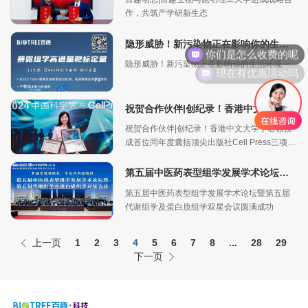
作，共筑产学研新生态
隐形威胁！新污染物正在影响你的生活环境
你们是怎么收费的呢
隐形威胁！新污染物正在影响你的生活环境
现在有优惠活动吗
祝贺合作伙伴|创纪录！香港中文大学于君教授成首位同年度囊括顶尖出版社Cell Press三项大奖学者
祝贺合作伙伴|创纪录！香港中文大学于君教授
成首位同年度囊括顶尖出版社Cell Press三项大
奖学者
第五届中医药表型组学发展学术论坛暨第五届代谢组学及蛋白质组学双星会议圆满成功
第五届中医药表型组学发展学术论坛暨第五届
代谢组学及蛋白质组学双星会议圆满成功
上一页
1
2
3
4
5
6
7
8
...
28
29
下一页